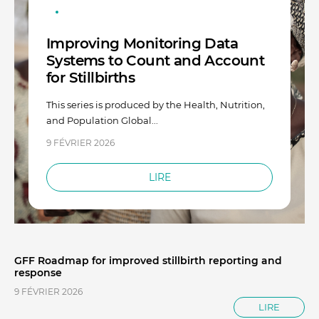
RECHERCHE SUR LA MISE EN ŒUVRE
DOMESTIQUES (DRUM)
NUTRITION
DIRECTIVES
DOCUMENT DE RECHERCHE
SYSTÈME DE GESTION DE L'INFORMATION SANITAIRE (SGIS)
QUALITÉ DES SOINS
ÉCHANTILLONS/EXEMPLES
ÉTUDES DE CAS - AUTRES
Improving Monitoring Data
SUIVI DE ROUTINE
RENFORCEMENT DES SYSTÈMES DE SANTÉ
Systems to Count and Account
ÉTUDES DE CAS - CONNAISSANCES & APPRENTISSAGE
for Stillbirths
SOINS DE SANTÉ PRIMAIRE
INFOGRAPHIE
NOTES SYNTHÉTIQUES
MODÈLES
This series is produced by the Health, Nutrition,
PRÉSENTATIONS
PROCÉDURES
RAPPORTS
and Population Global...
STRATÉGIES
VIDÉO
9 FÉVRIER 2026
LIRE
GFF Roadmap for improved stillbirth reporting and
response
9 FÉVRIER 2026
LIRE